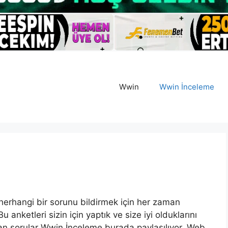
Wwin
Wwin İnceleme
i herhangi bir sorunu bildirmek için her zaman
 anketleri sizin için yaptık ve size iyi olduklarını
yan sorular Wwin İnceleme burada paylaşılıyor. Web