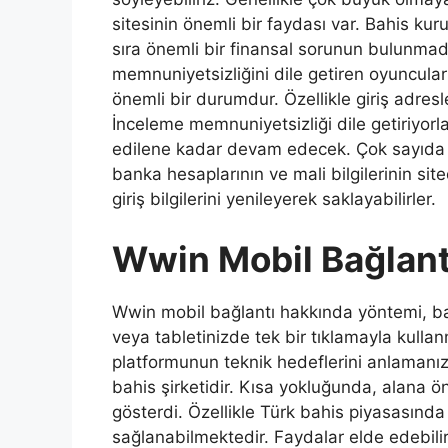
sitesinin önemli bir faydası var. Bahis kur
sıra önemli bir finansal sorunun bulunmadı
memnuniyetsizliğini dile getiren oyuncular
önemli bir durumdur. Özellikle giriş adres
İnceleme memnuniyetsizliği dile getiriyor
edilene kadar devam edecek. Çok sayıda c
banka hesaplarının ve mali bilgilerinin sit
giriş bilgilerini yenileyerek saklayabilirler.
Wwin Mobil Bağlant
Wwin mobil bağlantı hakkında yöntemi, bahi
veya tabletinizde tek bir tıklamayla kullan
platformunun teknik hedeflerini anlamanız
bahis şirketidir. Kısa yokluğunda, alana 
gösterdi. Özellikle Türk bahis piyasasında 
sağlanabilmektedir. Faydalar elde edebili