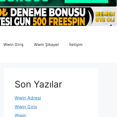
Wwin Giriş
Wwin Şikayet
İletişim
Son Yazılar
Wwin Adresi
Wwin Giriş
Wwin