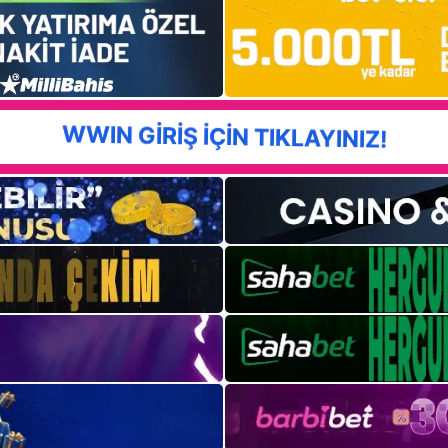
WWIN GİRİŞ İÇİN TIKLAYINIZ!