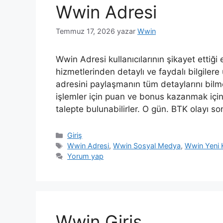
Wwin Adresi
Temmuz 17, 2026
yazar
Wwin
Wwin Adresi kullanıcılarının şikayet ettiği
hizmetlerinden detaylı ve faydalı bilgilere u
adresini paylaşmanın tüm detaylarını bilm
işlemler için puan ve bonus kazanmak için
talepte bulunabilirler. O gün. BTK olayı so
Kategoriler
Giriş
Etiketler
Wwin Adresi
,
Wwin Sosyal Medya
,
Wwin Yeni 
Yorum yap
Wwin Giriş