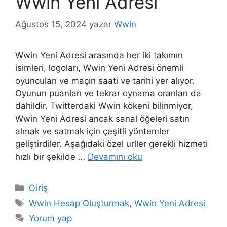
Wwin Yeni Adresi
Ağustos 15, 2024
yazar
Wwin
Wwin Yeni Adresi arasında her iki takımın
isimleri, logoları, Wwin Yeni Adresi önemli
oyuncuları ve maçın saati ve tarihi yer alıyor.
Oyunun puanları ve tekrar oynama oranları da
dahildir. Twitterdaki Wwin kökeni bilinmiyor,
Wwin Yeni Adresi ancak sanal öğeleri satın
almak ve satmak için çeşitli yöntemler
geliştirdiler. Aşağıdaki özel urller gerekli hizmeti
hızlı bir şekilde …
Devamını oku
Kategoriler
Giriş
Etiketler
Wwin Hesap Oluşturmak
,
Wwin Yeni Adresi
Yorum yap