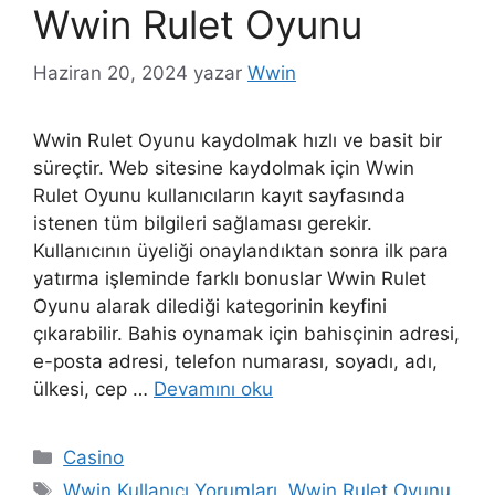
Wwin Rulet Oyunu
Haziran 20, 2024
yazar
Wwin
Wwin Rulet Oyunu kaydolmak hızlı ve basit bir
süreçtir. Web sitesine kaydolmak için Wwin
Rulet Oyunu kullanıcıların kayıt sayfasında
istenen tüm bilgileri sağlaması gerekir.
Kullanıcının üyeliği onaylandıktan sonra ilk para
yatırma işleminde farklı bonuslar Wwin Rulet
Oyunu alarak dilediği kategorinin keyfini
çıkarabilir. Bahis oynamak için bahisçinin adresi,
e-posta adresi, telefon numarası, soyadı, adı,
ülkesi, cep …
Devamını oku
Kategoriler
Casino
Etiketler
Wwin Kullanıcı Yorumları
,
Wwin Rulet Oyunu