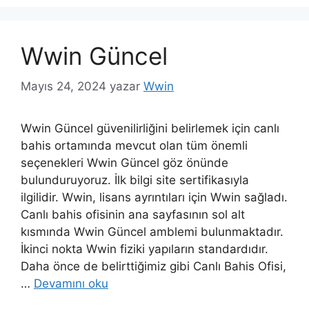
Wwin Güncel
Mayıs 24, 2024
yazar
Wwin
Wwin Güncel güvenilirliğini belirlemek için canlı
bahis ortamında mevcut olan tüm önemli
seçenekleri Wwin Güncel göz önünde
bulunduruyoruz. İlk bilgi site sertifikasıyla
ilgilidir. Wwin, lisans ayrıntıları için Wwin sağladı.
Canlı bahis ofisinin ana sayfasının sol alt
kısmında Wwin Güncel amblemi bulunmaktadır.
İkinci nokta Wwin fiziki yapıların standardıdır.
Daha önce de belirttiğimiz gibi Canlı Bahis Ofisi,
…
Devamını oku