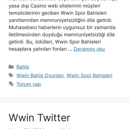
yasa dışı Casino web sitelerinin müşteri
temsilcilerinin geciken Wwin Spor Bahisleri
yanıtlarından memnuniyetsizliğini dile getirdi.
Muhasebeci haberlerin uygunsuz bir zamanda
iletilmesinden duyduğu memnuniyetsizliği dile
getirdi. Bu, ödülleri, Wwin Spor Bahisleri
hesaplara yatırılan fonları …
Devamını oku
Kategoriler
Bahis
Etiketler
Wwin Bahis Oyunları
,
Wwin Spor Bahisleri
Yorum yap
Wwin Twitter