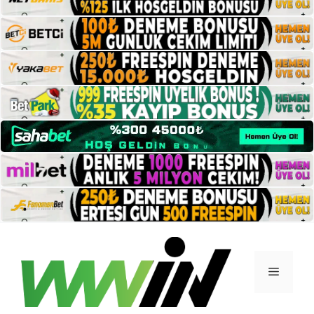
İçeriğe
atla
Menü