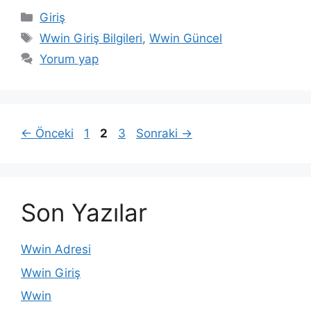
Kategoriler
Giriş
Etiketler
Wwin Giriş Bilgileri
,
Wwin Güncel
Yorum yap
Sayfa
Sayfa
Sayfa
←
Önceki
1
2
3
Sonraki
→
Son Yazılar
Wwin Adresi
Wwin Giriş
Wwin