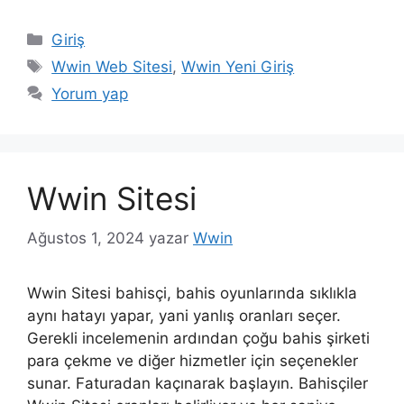
Kategoriler
Giriş
Etiketler
Wwin Web Sitesi
,
Wwin Yeni Giriş
Yorum yap
Wwin Sitesi
Ağustos 1, 2024
yazar
Wwin
Wwin Sitesi bahisçi, bahis oyunlarında sıklıkla
aynı hatayı yapar, yani yanlış oranları seçer.
Gerekli incelemenin ardından çoğu bahis şirketi
para çekme ve diğer hizmetler için seçenekler
sunar. Faturadan kaçınarak başlayın. Bahisçiler