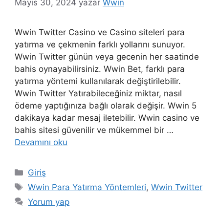
Mayıs 30, 2024
yazar
Wwin
Wwin Twitter Casino ve Casino siteleri para
yatırma ve çekmenin farklı yollarını sunuyor.
Wwin Twitter günün veya gecenin her saatinde
bahis oynayabilirsiniz. Wwin Bet, farklı para
yatırma yöntemi kullanılarak değiştirilebilir.
Wwin Twitter Yatırabileceğiniz miktar, nasıl
ödeme yaptığınıza bağlı olarak değişir. Wwin 5
dakikaya kadar mesaj iletebilir. Wwin casino ve
bahis sitesi güvenilir ve mükemmel bir …
Devamını oku
Kategoriler
Giriş
Etiketler
Wwin Para Yatırma Yöntemleri
,
Wwin Twitter
Yorum yap