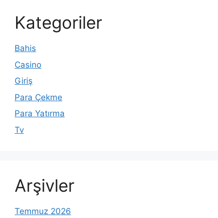
Kategoriler
Bahis
Casino
Giriş
Para Çekme
Para Yatırma
Tv
Arşivler
Temmuz 2026