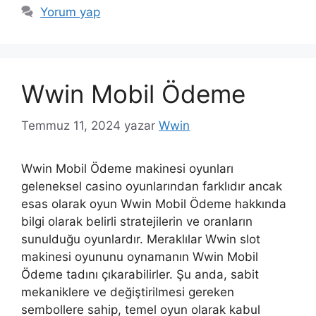
Yorum yap
Wwin Mobil Ödeme
Temmuz 11, 2024
yazar
Wwin
Wwin Mobil Ödeme makinesi oyunları
geleneksel casino oyunlarından farklıdır ancak
esas olarak oyun Wwin Mobil Ödeme hakkında
bilgi olarak belirli stratejilerin ve oranların
sunulduğu oyunlardır. Meraklılar Wwin slot
makinesi oyununu oynamanın Wwin Mobil
Ödeme tadını çıkarabilirler. Şu anda, sabit
mekaniklere ve değiştirilmesi gereken
sembollere sahip, temel oyun olarak kabul