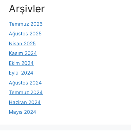
Arşivler
Temmuz 2026
Ağustos 2025
Nisan 2025
Kasım 2024
Ekim 2024
Eylül 2024
Ağustos 2024
Temmuz 2024
Haziran 2024
Mayıs 2024