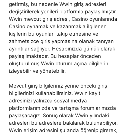
getirmiş, bu nedenle Wwin giriş adresleri
değiştirilerek yenileri platformla paylaşılmıştır.
Wwin mevcut giriş adresi, Casino oyunlarında
Casino oynamak ve kazanmakla ilgilenen
kişilerin bu oyunları takip etmesine ve
zahmetsizce giriş yapmasına olanak tanıyan
ayrıntılar sağlıyor. Hesabınızda günlük olarak
paylaşılmaktadır. Bu hesaplar önceden
oluşturulmuş Wwin oturum açma bilgilerini
izleyebilir ve yönetebilir.
Mevcut giriş bilgileriniz yerine önceki giriş
bilgilerinizi kullanabilirsiniz. Wwin kayıt
adresinizi yalnızca sosyal medya
platformlarımızda ve tartışma forumlarımızda
paylaşacağız. Sonuç olarak Wwin yılındaki
adresleri bu adreslere bakılarak bulunabiliyor.
Wwin erişim adresini şu anda öğrenip girerek,