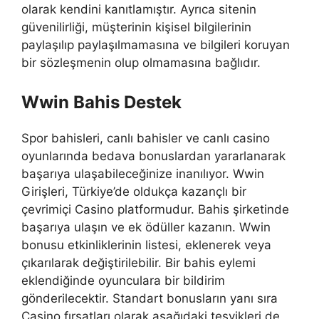
olarak kendini kanıtlamıştır. Ayrıca sitenin
güvenilirliği, müşterinin kişisel bilgilerinin
paylaşılıp paylaşılmamasına ve bilgileri koruyan
bir sözleşmenin olup olmamasına bağlıdır.
Wwin Bahis Destek
Spor bahisleri, canlı bahisler ve canlı casino
oyunlarında bedava bonuslardan yararlanarak
başarıya ulaşabileceğinize inanılıyor. Wwin
Girişleri, Türkiye’de oldukça kazançlı bir
çevrimiçi Casino platformudur. Bahis şirketinde
başarıya ulaşın ve ek ödüller kazanın. Wwin
bonusu etkinliklerinin listesi, eklenerek veya
çıkarılarak değiştirilebilir. Bir bahis eylemi
eklendiğinde oyunculara bir bildirim
gönderilecektir. Standart bonusların yanı sıra
Casino fırsatları olarak aşağıdaki teşvikleri de