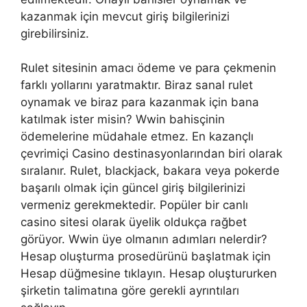
kazanmak için mevcut giriş bilgilerinizi
girebilirsiniz.
Rulet sitesinin amacı ödeme ve para çekmenin
farklı yollarını yaratmaktır. Biraz sanal rulet
oynamak ve biraz para kazanmak için bana
katılmak ister misin? Wwin bahisçinin
ödemelerine müdahale etmez. En kazançlı
çevrimiçi Casino destinasyonlarından biri olarak
sıralanır. Rulet, blackjack, bakara veya pokerde
başarılı olmak için güncel giriş bilgilerinizi
vermeniz gerekmektedir. Popüler bir canlı
casino sitesi olarak üyelik oldukça rağbet
görüyor. Wwin üye olmanın adımları nelerdir?
Hesap oluşturma prosedürünü başlatmak için
Hesap düğmesine tıklayın. Hesap oluştururken
şirketin talimatına göre gerekli ayrıntıları