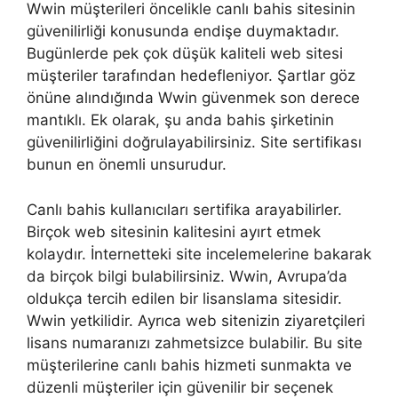
Wwin müşterileri öncelikle canlı bahis sitesinin
güvenilirliği konusunda endişe duymaktadır.
Bugünlerde pek çok düşük kaliteli web sitesi
müşteriler tarafından hedefleniyor. Şartlar göz
önüne alındığında Wwin güvenmek son derece
mantıklı. Ek olarak, şu anda bahis şirketinin
güvenilirliğini doğrulayabilirsiniz. Site sertifikası
bunun en önemli unsurudur.
Canlı bahis kullanıcıları sertifika arayabilirler.
Birçok web sitesinin kalitesini ayırt etmek
kolaydır. İnternetteki site incelemelerine bakarak
da birçok bilgi bulabilirsiniz. Wwin, Avrupa’da
oldukça tercih edilen bir lisanslama sitesidir.
Wwin yetkilidir. Ayrıca web sitenizin ziyaretçileri
lisans numaranızı zahmetsizce bulabilir. Bu site
müşterilerine canlı bahis hizmeti sunmakta ve
düzenli müşteriler için güvenilir bir seçenek