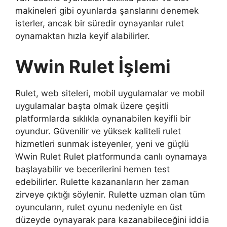
makineleri gibi oyunlarda şanslarını denemek
isterler, ancak bir süredir oynayanlar rulet
oynamaktan hızla keyif alabilirler.
Wwin Rulet İşlemi
Rulet, web siteleri, mobil uygulamalar ve mobil
uygulamalar başta olmak üzere çeşitli
platformlarda sıklıkla oynanabilen keyifli bir
oyundur. Güvenilir ve yüksek kaliteli rulet
hizmetleri sunmak isteyenler, yeni ve güçlü
Wwin Rulet Rulet platformunda canlı oynamaya
başlayabilir ve becerilerini hemen test
edebilirler. Rulette kazananların her zaman
zirveye çıktığı söylenir. Rulette uzman olan tüm
oyuncuların, rulet oyunu nedeniyle en üst
düzeyde oynayarak para kazanabileceğini iddia