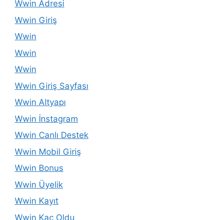
Wwin Adresi
Wwin Giriş
Wwin
Wwin
Wwin
Wwin Giriş Sayfası
Wwin Altyapı
Wwin İnstagram
Wwin Canlı Destek
Wwin Mobil Giriş
Wwin Bonus
Wwin Üyelik
Wwin Kayıt
Wwin Kaç Oldu