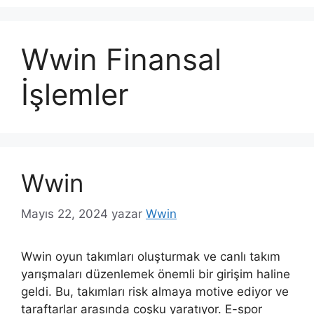
Wwin Finansal
İşlemler
Wwin
Mayıs 22, 2024
yazar
Wwin
Wwin oyun takımları oluşturmak ve canlı takım
yarışmaları düzenlemek önemli bir girişim haline
geldi. Bu, takımları risk almaya motive ediyor ve
taraftarlar arasında coşku yaratıyor. E-spor