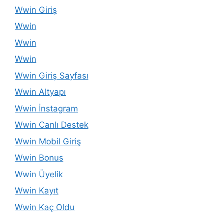
Wwin Giriş
Wwin
Wwin
Wwin
Wwin Giriş Sayfası
Wwin Altyapı
Wwin İnstagram
Wwin Canlı Destek
Wwin Mobil Giriş
Wwin Bonus
Wwin Üyelik
Wwin Kayıt
Wwin Kaç Oldu