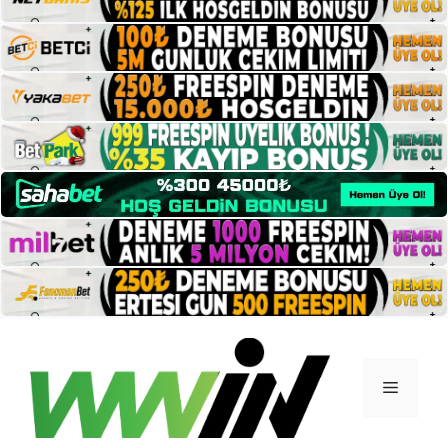
İçeriğe
atla
Menü