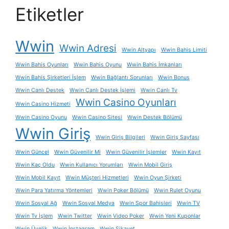
Etiketler
Wwin
Wwin Adresi
Wwin Altyapı
Wwin Bahis Limiti
Wwin Bahis Oyunları
Wwin Bahis Oyunu
Wwin Bahis İmkanları
Wwin Bahis Şirketleri İşlem
Wwin Bağlantı Sorunları
Wwin Bonus
Wwin Canlı Destek
Wwin Canlı Destek İşlemi
Wwin Canlı Tv
Wwin Casino Oyunları
Wwin Casino Hizmeti
Wwin Casino Oyunu
Wwin Casino Sitesi
Wwin Destek Bölümü
Wwin Giriş
Wwin Giriş Bilgileri
Wwin Giriş Sayfası
Wwin Güncel
Wwin Güvenilir Mi
Wwin Güvenilir İşlemler
Wwin Kayıt
Wwin Kaç Oldu
Wwin Kullanıcı Yorumları
Wwin Mobil Giriş
Wwin Mobil Kayıt
Wwin Müşteri Hizmetleri
Wwin Oyun Şirketi
Wwin Para Yatırma Yöntemleri
Wwin Poker Bölümü
Wwin Rulet Oyunu
Wwin Sosyal Ağ
Wwin Sosyal Medya
Wwin Spor Bahisleri
Wwin TV
Wwin Tv İşlem
Wwin Twitter
Wwin Video Poker
Wwin Yeni Kuponlar
Wwin Üyelik
Wwin İnstagram
Wwin Şikayet